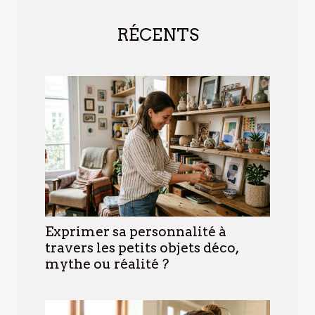
RÉCENTS
Exprimer sa personnalité à
travers les petits objets déco,
mythe ou réalité ?