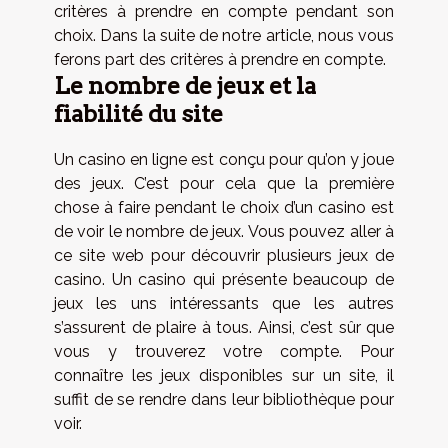
critères à prendre en compte pendant son
choix. Dans la suite de notre article, nous vous
ferons part des critères à prendre en compte.
Le nombre de jeux et la
fiabilité du site
Un casino en ligne est conçu pour qu’on y joue
des jeux. C’est pour cela que la première
chose à faire pendant le choix d’un casino est
de voir le nombre de jeux. Vous pouvez
aller à
ce site web
pour découvrir plusieurs jeux de
casino. Un casino qui présente beaucoup de
jeux les uns intéressants que les autres
s’assurent de plaire à tous. Ainsi, c’est sûr que
vous y trouverez votre compte. Pour
connaître les jeux disponibles sur un site, il
suffit de se rendre dans leur bibliothèque pour
voir.