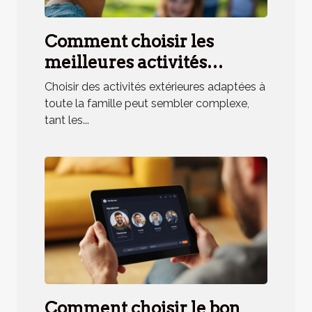
Comment choisir les
meilleures activités
extérieures pour toute la
Choisir des activités extérieures adaptées à
famille ?
toute la famille peut sembler complexe,
tant les...
Comment choisir le bon