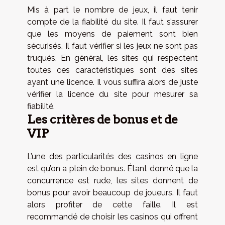
Mis à part le nombre de jeux, il faut tenir
compte de la fiabilité du site. Il faut s’assurer
que les moyens de paiement sont bien
sécurisés. Il faut vérifier si les jeux ne sont pas
truqués. En général, les sites qui respectent
toutes ces caractéristiques sont des sites
ayant une licence. Il vous suffira alors de juste
vérifier la licence du site pour mesurer sa
fiabilité.
Les critères de bonus et de
VIP
L’une des particularités des casinos en ligne
est qu’on a plein de bonus. Étant donné que la
concurrence est rude, les sites donnent de
bonus pour avoir beaucoup de joueurs. Il faut
alors profiter de cette faille. Il est
recommandé de choisir les casinos qui offrent