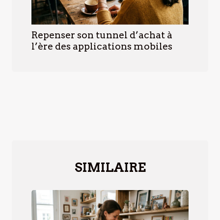
Repenser son tunnel d’achat à
l’ère des applications mobiles
SIMILAIRE