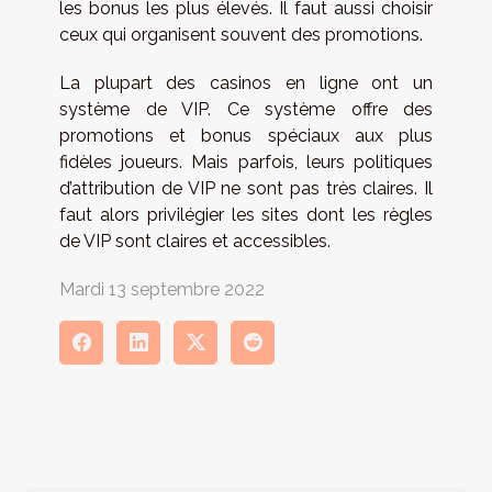
les bonus les plus élevés. Il faut aussi choisir
ceux qui organisent souvent des promotions.
La plupart des casinos en ligne ont un
système de VIP. Ce système offre des
promotions et bonus spéciaux aux plus
fidèles joueurs. Mais parfois, leurs politiques
d’attribution de VIP ne sont pas très claires. Il
faut alors privilégier les sites dont les règles
de VIP sont claires et accessibles.
Mardi 13 septembre 2022