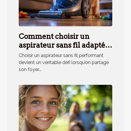
Comment choisir un
aspirateur sans fil adapté
aux besoins des ménages
Choisir un aspirateur sans fil performant
avec animaux ?
devient un véritable défi lorsqu’on partage
son foyer...