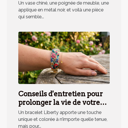
déco, mythe ou réalité ?
Un vase chiné, une poignée de meuble, une
applique en métal noir, et voilà une pièce
qui semble...
Conseils d'entretien pour
prolonger la vie de votre
bracelet Liberty
Un bracelet Liberty apporte une touche
unique et colorée à n’importe quelle tenue,
mais pour...