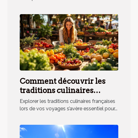
Comment découvrir les
traditions culinaires
françaises lors de vos
Explorer les traditions culinaires françaises
voyages ?
lors de vos voyages s’avère essentiel pour...