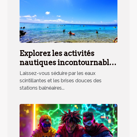
Explorez les activités
nautiques incontournables
en station balnéaire
Laissez-vous séduire par les eaux
méridionale
scintillantes et les brises douces des
stations balnéaires...