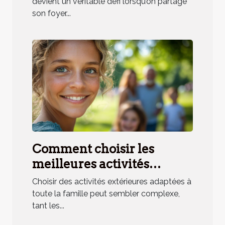
avec animaux ?
devient un véritable défi lorsqu’on partage
son foyer...
Comment choisir les
meilleures activités
extérieures pour toute la
Choisir des activités extérieures adaptées à
famille ?
toute la famille peut sembler complexe,
tant les...