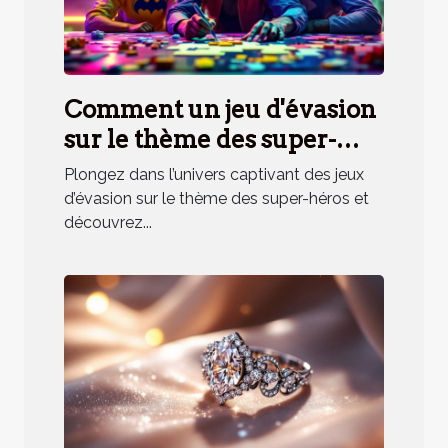
Comment un jeu d'évasion
sur le thème des super-
héros renforce la cohésion
Plongez dans l’univers captivant des jeux
d'équipe ?
d’évasion sur le thème des super-héros et
découvrez...