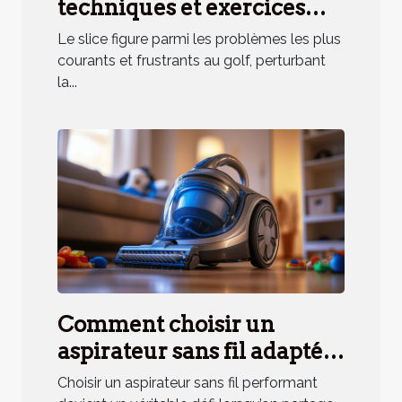
techniques et exercices
pratiques
Le slice figure parmi les problèmes les plus
courants et frustrants au golf, perturbant
la...
Comment choisir un
aspirateur sans fil adapté
aux besoins des ménages
Choisir un aspirateur sans fil performant