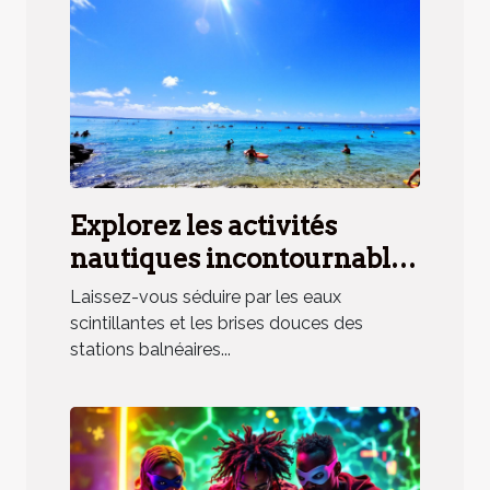
Explorez les activités
nautiques incontournables
en station balnéaire
Laissez-vous séduire par les eaux
méridionale
scintillantes et les brises douces des
stations balnéaires...