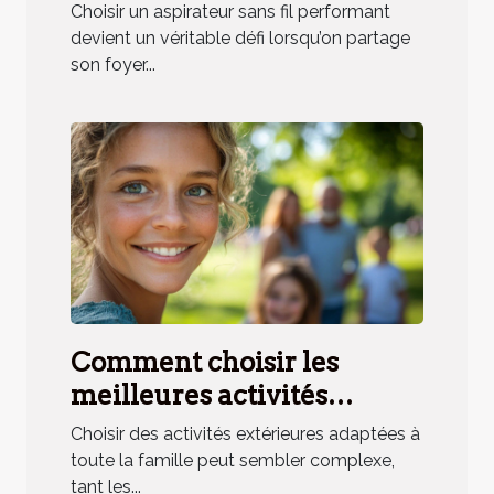
aux besoins des ménages
Choisir un aspirateur sans fil performant
avec animaux ?
devient un véritable défi lorsqu’on partage
son foyer...
Comment choisir les
meilleures activités
extérieures pour toute la
Choisir des activités extérieures adaptées à
famille ?
toute la famille peut sembler complexe,
tant les...