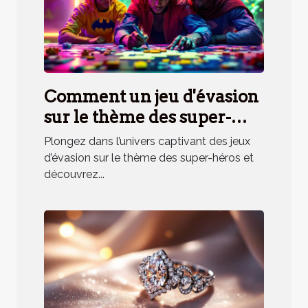
Comment un jeu d'évasion
sur le thème des super-
héros renforce la cohésion
Plongez dans l’univers captivant des jeux
d'équipe ?
d’évasion sur le thème des super-héros et
découvrez...