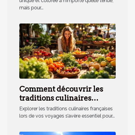
unique et colorée à n’importe quelle tenue,
mais pour...
Comment découvrir les
traditions culinaires
françaises lors de vos
Explorer les traditions culinaires françaises
voyages ?
lors de vos voyages s’avère essentiel pour...