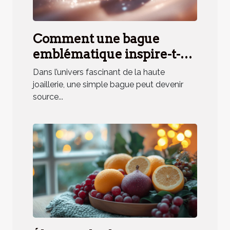
Comment une bague
emblématique inspire-t-
elle un parfum unique ?
Dans l’univers fascinant de la haute
joaillerie, une simple bague peut devenir
source...