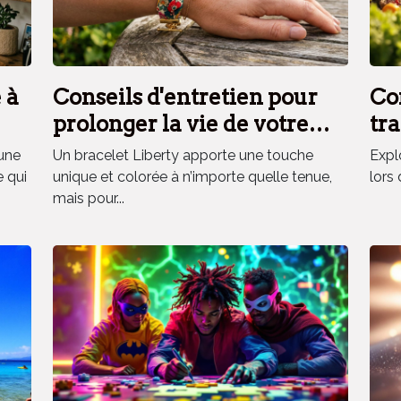
 à
Conseils d'entretien pour
Co
prolonger la vie de votre
tra
bracelet Liberty
fra
une
Un bracelet Liberty apporte une touche
Explo
vo
e qui
unique et colorée à n’importe quelle tenue,
lors 
mais pour...