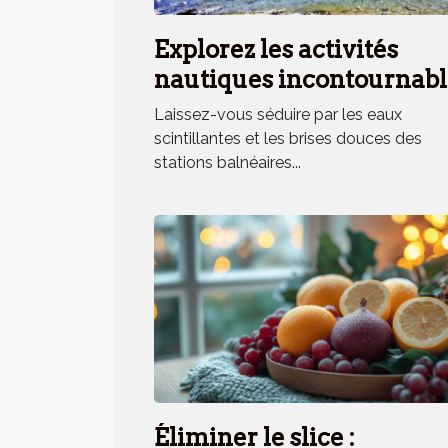
Explorez les activités
nautiques incontournabl
en station balnéaire
Laissez-vous séduire par les eaux
méridionale
scintillantes et les brises douces des
stations balnéaires...
Éliminer le slice :