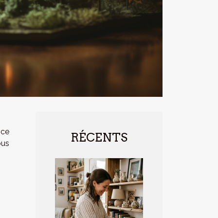
nce
RÉCENTS
ous