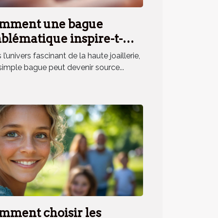
mment une bague
blématique inspire-t-
le un parfum unique ?
l’univers fascinant de la haute joaillerie,
simple bague peut devenir source...
mment choisir les