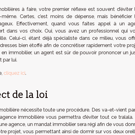
lières à faire, votre premier réflexe est souvent d’éviter 
us-même. Certes, c’est moins de dépense, mais bénéficier 
ageux. Effectivement, quand vous faites appel à un ag
ert dans vos choix. Oui, vous avez un professionnel qui v
e. Celui-ci, étant déjà spécialiste dans ce milieu, vous offr
resses bien étoffé afin de concrétiser rapidement votre proj
t en immobilier, un agent est sûr de pouvoir prononcer un ju
 par lui.
e,
cliquez ici
.
t de la loi
mobilière nécessite toute une procédure. Des va-et-vient par
L’agence immobilière vous permettra d’éviter tout ce tralala.
c une agence, un mandat immobilier sera régi afin de vous don
votre projet, vous permettant ainsi de dormir sur vos deux oreil