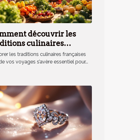
mment découvrir les
ditions culinaires
nçaises lors de vos
rer les traditions culinaires françaises
yages ?
de vos voyages s’avère essentiel pour...