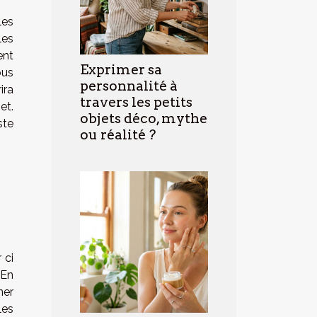
les
les
ent
Exprimer sa
ous
personnalité à
ira
travers les petits
et.
objets déco, mythe
ste
ou réalité ?
 ci
 En
ner
les