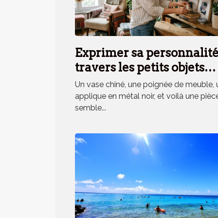
Exprimer sa personnalité
travers les petits objets
déco, mythe ou réalité ?
Un vase chiné, une poignée de meuble, 
applique en métal noir, et voilà une pièc
semble...