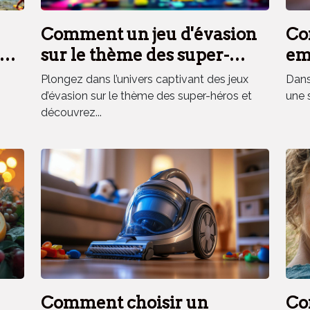
Comment un jeu d'évasion
Co
es
sur le thème des super-
em
héros renforce la cohésion
el
Plongez dans l’univers captivant des jeux
Dans 
d'équipe ?
d’évasion sur le thème des super-héros et
une 
découvrez...
Comment choisir un
Co