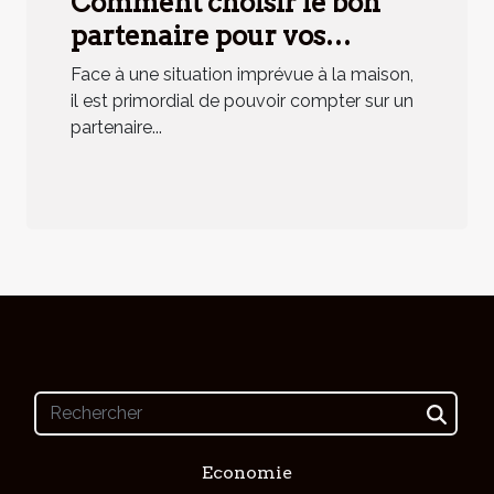
Comment choisir le bon
partenaire pour vos
urgences domestiques ?
Face à une situation imprévue à la maison,
il est primordial de pouvoir compter sur un
partenaire...
Economie