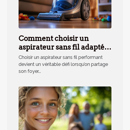
Comment choisir un
aspirateur sans fil adapté
aux besoins des ménages
Choisir un aspirateur sans fil performant
avec animaux ?
devient un véritable défi lorsqu’on partage
son foyer...