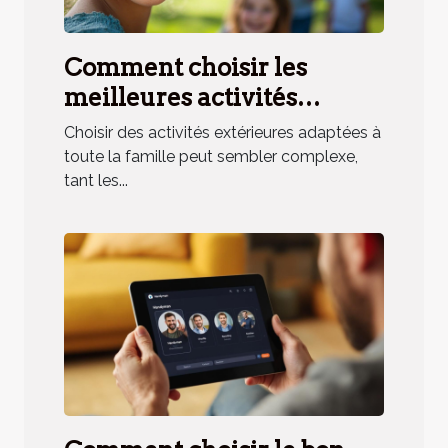
Comment choisir les
meilleures activités
extérieures pour toute la
Choisir des activités extérieures adaptées à
famille ?
toute la famille peut sembler complexe,
tant les...