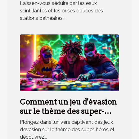
en station balnéaire
Laissez-vous séduire par les eaux
méridionale
scintillantes et les brises douces des
stations balnéaires...
Comment un jeu d'évasion
sur le thème des super-
héros renforce la cohésion
Plongez dans l’univers captivant des jeux
d'équipe ?
d’évasion sur le thème des super-héros et
découvrez...