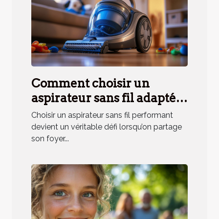
Comment choisir un
aspirateur sans fil adapté
aux besoins des ménages
Choisir un aspirateur sans fil performant
avec animaux ?
devient un véritable défi lorsqu’on partage
son foyer...