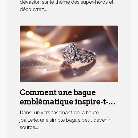
d'équipe ?
d’évasion sur le thème des super-héros et
découvrez...
Comment une bague
emblématique inspire-t-
elle un parfum unique ?
Dans l’univers fascinant de la haute
joaillerie, une simple bague peut devenir
source...