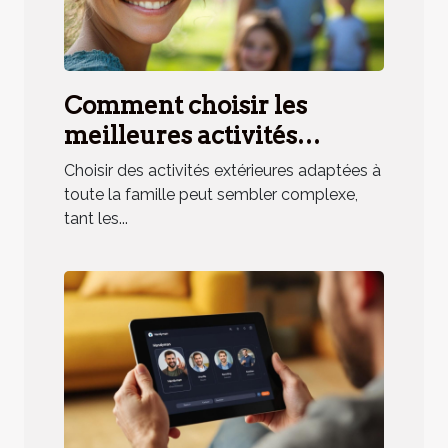
Comment choisir les
meilleures activités
extérieures pour toute la
Choisir des activités extérieures adaptées à
famille ?
toute la famille peut sembler complexe,
tant les...