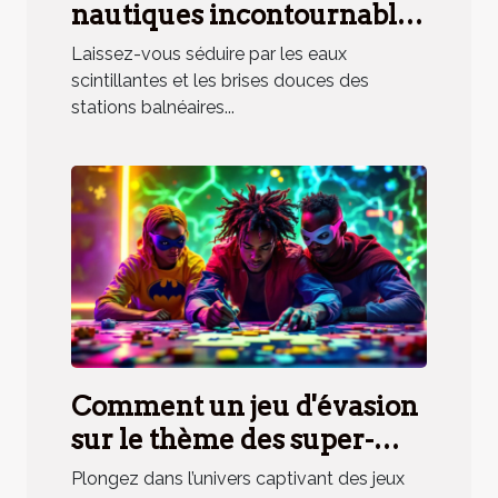
nautiques incontournables
en station balnéaire
Laissez-vous séduire par les eaux
méridionale
scintillantes et les brises douces des
stations balnéaires...
Comment un jeu d'évasion
sur le thème des super-
héros renforce la cohésion
Plongez dans l’univers captivant des jeux