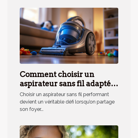
Comment choisir un
aspirateur sans fil adapté
aux besoins des ménages
Choisir un aspirateur sans fil performant
avec animaux ?
devient un véritable défi lorsqu’on partage
son foyer...