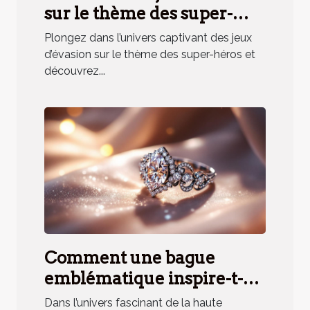
sur le thème des super-
héros renforce la cohésion
Plongez dans l’univers captivant des jeux
d'équipe ?
d’évasion sur le thème des super-héros et
découvrez...
Comment une bague
emblématique inspire-t-
elle un parfum unique ?
Dans l’univers fascinant de la haute