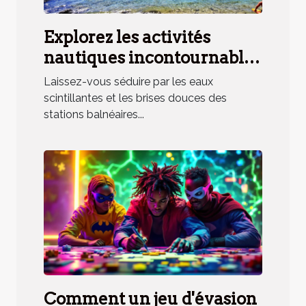
Explorez les activités
nautiques incontournables
en station balnéaire
Laissez-vous séduire par les eaux
méridionale
scintillantes et les brises douces des
stations balnéaires...
Comment un jeu d'évasion