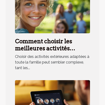
Comment choisir les
meilleures activités
extérieures pour toute la
Choisir des activités extérieures adaptées à
famille ?
toute la famille peut sembler complexe,
tant les...