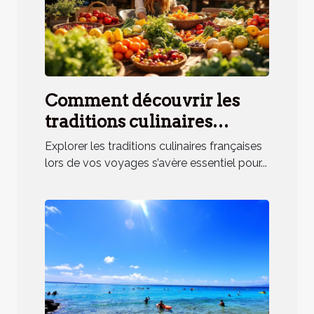
Comment découvrir les
traditions culinaires
françaises lors de vos
Explorer les traditions culinaires françaises
voyages ?
lors de vos voyages s’avère essentiel pour...